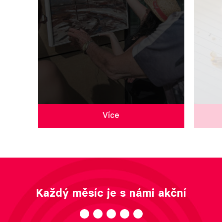
Více
Každý měsíc je s námi akční