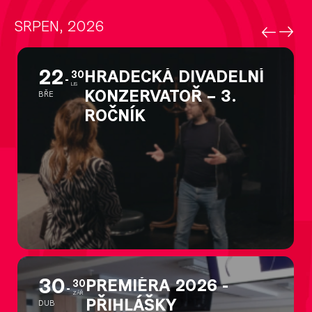
SRPEN, 2026
22
HRADECKÁ DIVADELNÍ
30
LIS
KONZERVATOŘ – 3.
BŘE
ROČNÍK
30
PREMIÉRA 2026 -
30
ZÁŘ
PŘIHLÁŠKY
DUB