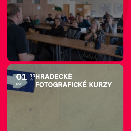
01
HRADECKÉ
13
BŘE
FOTOGRAFICKÉ KURZY
KVĚ