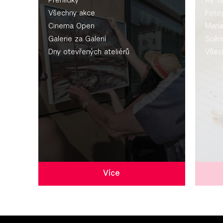
Přehlídky
AV t
Všechny akce
Fotog
Cinema Open
Mana
Galerie za Galerií
Scén
Dny otevřených ateliérů
Všec
Více