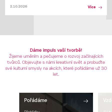
2.10.2026
Více
Dáme impuls vaší tvorbě!
Žijeme uměním a pečujeme o rozvoj začínajících
tvůrců. Objevujte s námi kreativní svět a probuďte
své kulturní smysly na akcích, které pořádáme už 30
let.
Pořádáme
Vzd