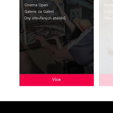
Cinema Open
Mana
Galerie za Galerií
Scén
Dny otevřených ateliérů
Všec
Více