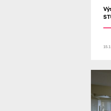
Vý
ST
15.