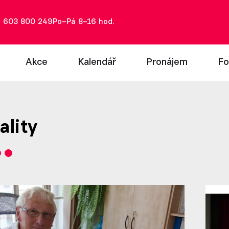
: 603 800 249
Po–Pá 8–16 hod.
Akce
Kalendář
Pronájem
Fo
ality