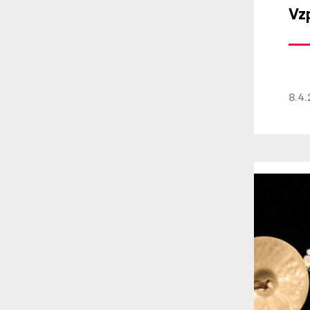
Vz
8.4