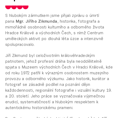
S hlubokým zármutkem jsme přijali zprávu o úmrtí
pana
Mgr. Jiřího Zikmunda
, historika, fotografa a
mimořádné osobnosti kulturního a odborného života
Hradce Králové a východních Čech, s nímž Centrum
uměleckých aktivit po dlouhá léta úzce a intenzivně
spolupracovalo.
Jiří Zikmund byl celoživotním královéhradeckým
patriotem, jehož profesní dráha byla neoddělitelně
spjata s Muzeem východních Čech v Hradci Králové, kde
od roku 1972 patřil k výrazným osobnostem muzejního
provozu a odborného výzkumu. Jako historik, kurátor a
fotograf se zásadně podílel na poznání dějin
každodennosti, regionální fotografie i vizuální kultury 19.
a 20. století. Jeho práce se vyznačovala výjimečnou
erudicí, systematičností a hlubokým respektem k
autentickému historickému prameni.