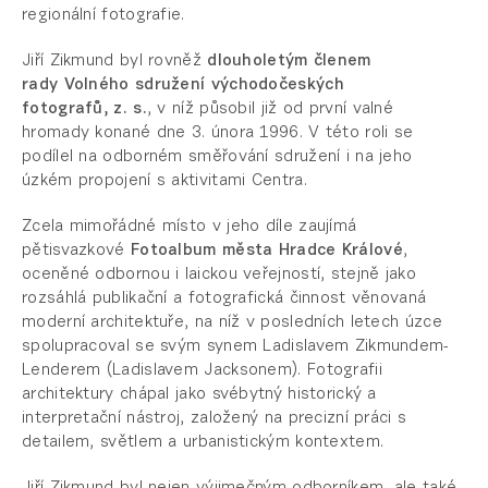
regionální fotografie.
Jiří Zikmund byl rovněž
dlouholetým členem
rady Volného sdružení východočeských
fotografů, z. s.
, v níž působil již
od první valné
hromady konané dne 3. února 1996. V
této roli se
podílel na odborném směřování sdružení i na jeho
úzkém propojení s aktivitami Centra.
Zcela mimořádné místo v jeho díle zaujímá
pětisvazkové
Fotoalbum města Hradce Králové
,
oceněné odbornou i laickou veřejností, stejně jako
rozsáhlá publikační a fotografická činnost věnovaná
moderní architektuře, na níž v posledních letech úzce
spolupracoval se svým synem Ladislavem Zikmundem-
Lenderem (Ladislavem Jacksonem). Fotografii
architektury chápal jako svébytný historický a
interpretační nástroj, založený na precizní práci s
detailem, světlem a urbanistickým kontextem.