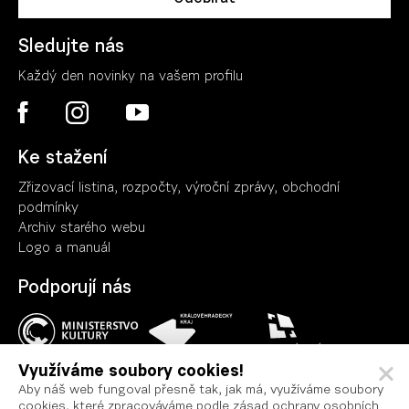
Sledujte nás
Každý den novinky na vašem profilu
Ke stažení
Zřizovací listina, rozpočty, výroční zpráv
y
, obchodní
podmínky
Archiv starého webu
Logo a manuál
Podporují nás
Využíváme soubory cookies!
Aby náš web fungoval přesně tak, jak má, využíváme soubory
cookies, které zpracováváme podle zásad ochrany osobních