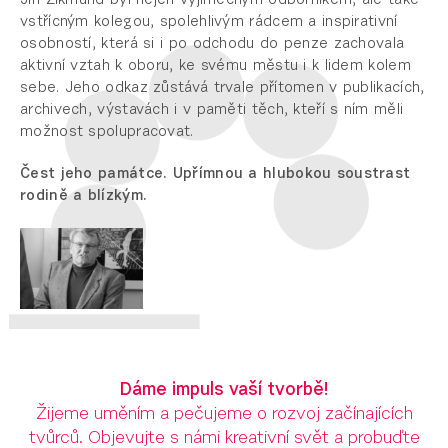
Jiří Zikmund byl nejen výjimečným odborníkem, ale také
vstřícným kolegou, spolehlivým rádcem a inspirativní
osobností, která si i po odchodu do penze zachovala
aktivní vztah k oboru, ke svému městu i k lidem kolem
sebe. Jeho odkaz zůstává trvale přítomen v publikacích,
archivech, výstavách i v paměti těch, kteří s ním měli
možnost spolupracovat.
Čest jeho památce. Upřímnou a hlubokou soustrast
rodině a blízkým.
Dáme impuls vaší tvorbě!
Žijeme uměním a pečujeme o rozvoj začínajících
tvůrců. Objevujte s námi kreativní svět a probuďte