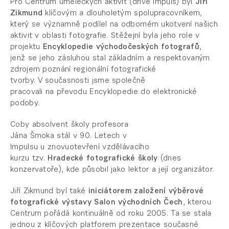
Pro Centrum uměleckých aktivit (dříve Impuls) byl
Jiří
Zikmund
klíčovým a dlouholetým spolupracovníkem,
který se významně podílel na odborném ukotvení našich
aktivit v oblasti fotografie. Stěžejní byla jeho role v
projektu
Encyklopedie východočeských fotografů
,
jenž se jeho zásluhou stal základním a respektovaným
zdrojem poznání regionální fotografické
tvorby. V současnosti jsme společně
pracovali na
převodu Encyklopedie do elektronické
podoby.
Coby absolvent školy profesora
Jána Šmoka stál v 90. Letech v
Impulsu u znovuotevření vzdělávacího
kurzu tzv.
Hradecké fotografické školy
(dnes
konzervatoře), kde působil jako lektor a její organizátor.
Jiří Zikmund byl také
iniciátorem založení výběrové
fotografické výstavy Salon východních Čech
, kterou
Centrum pořádá kontinuálně od roku 2005. Ta se stala
jednou z klíčových platforem prezentace současné