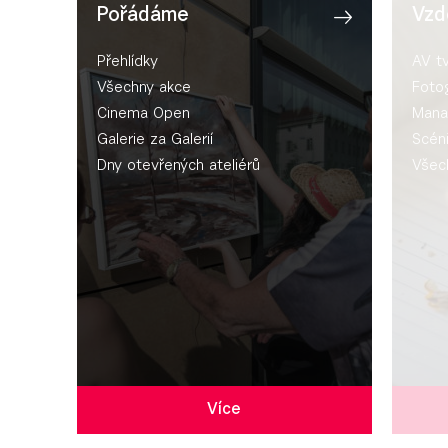
Pořádáme
Vzd
Přehlídky
AV t
Všechny akce
Fotog
Cinema Open
Mana
Galerie za Galerií
Scén
Dny otevřených ateliérů
Všec
Více