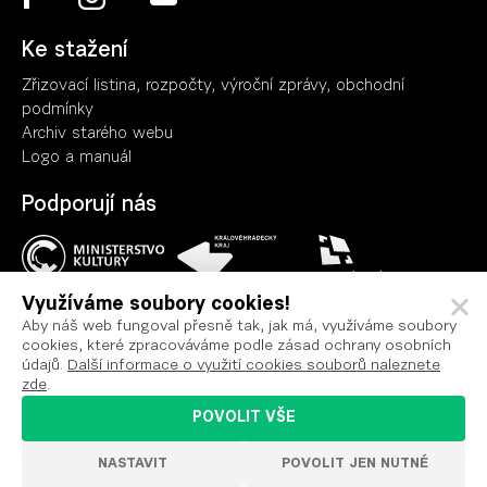
Ke stažení
Zřizovací listina, rozpočty, výroční zpráv
y
, obchodní
podmínky
Archiv starého webu
Logo a manuál
Podporují nás
Využíváme soubory cookies!
Aby náš web fungoval přesně tak, jak má, využíváme soubory
cookies, které zpracováváme podle zásad ochrany osobních
Ochrana osobních údajů
údajů.
Další informace o využití cookies souborů naleznete
Podmínky užití
zde
.
Prohlášení o přístupnosti
POVOLIT VŠE
Nastavení cookies
NASTAVIT
POVOLIT JEN NUTNÉ
VYROBILO