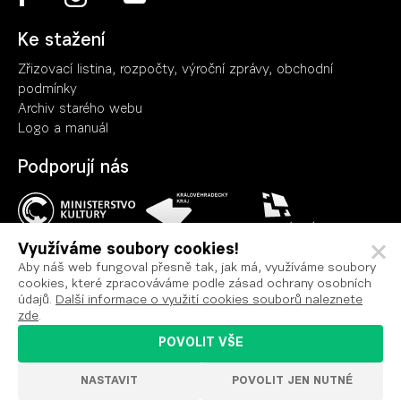
Ke stažení
Zřizovací listina, rozpočty, výroční zpráv
y
, obchodní
podmínky
Archiv starého webu
Logo a manuál
Podporují nás
Využíváme soubory cookies!
Aby náš web fungoval přesně tak, jak má, využíváme soubory
cookies, které zpracováváme podle zásad ochrany osobních
Ochrana osobních údajů
údajů.
Další informace o využití cookies souborů naleznete
Podmínky užití
zde
.
Prohlášení o přístupnosti
POVOLIT VŠE
Nastavení cookies
NASTAVIT
POVOLIT JEN NUTNÉ
VYROBILO