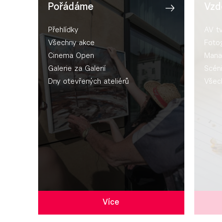
Pořádáme
Vzd
Přehlídky
AV t
Všechny akce
Fotog
Cinema Open
Mana
Galerie za Galerií
Scén
Dny otevřených ateliérů
Všec
Více