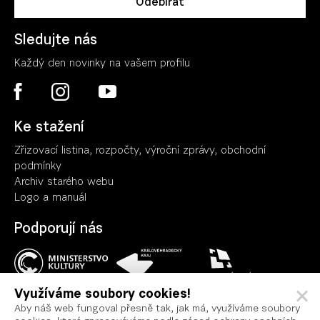
Sledujte nás
Každý den novinky na vašem profilu
Ke stažení
Zřizovací listina, rozpočty, výroční zpráv
y
, obchodní
podmínky
Archiv starého webu
Logo a manuál
Podporují nás
Využíváme soubory cookies!
Aby náš web fungoval přesně tak, jak má, využíváme soubory