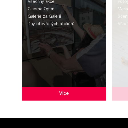
Všechny akce
Fotog
Cinema Open
Mana
Galerie za Galerií
Scén
Dny otevřených ateliérů
Všec
Více