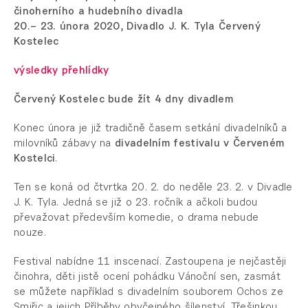
činoherního a hudebního divadla
20.– 23. února 2020, Divadlo J. K. Tyla Červený
Kostelec
výsledky přehlídky
Červený Kostelec bude žít 4 dny divadlem
Konec února je již tradičně časem setkání divadelníků a
milovníků zábavy na
divadelním festivalu v Červeném
Kostelci
.
Ten se koná od čtvrtka 20. 2. do neděle 23. 2. v Divadle
J. K. Tyla. Jedná se již o 23. ročník a ačkoli budou
převažovat především komedie, o drama nebude
nouze.
Festival nabídne 11 inscenací. Zastoupena je nejčastěji
činohra, děti jistě ocení pohádku Vánoční sen, zasmát
se můžete například s divadelním souborem Ochos ze
Smiřic a jejich Příběhy obyčejného šílenství. Třešinkou