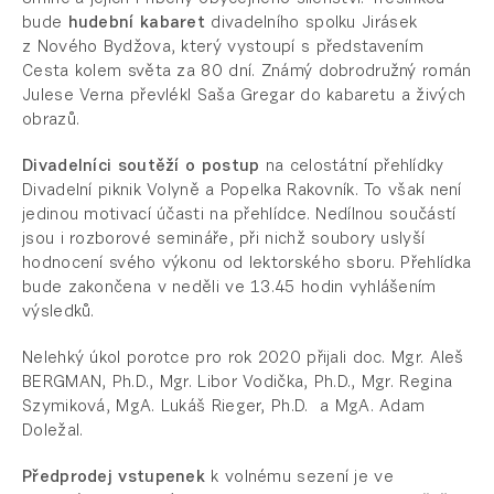
bude
hudební kabaret
divadelního spolku Jirásek
z Nového Bydžova, který vystoupí s představením
Cesta kolem světa za 80 dní. Známý dobrodružný román
Julese Verna převlékl Saša Gregar do kabaretu a živých
obrazů.
Divadelníci soutěží o postup
na celostátní přehlídky
Divadelní piknik Volyně a Popelka Rakovník. To však není
jedinou motivací účasti na přehlídce. Nedílnou součástí
jsou i rozborové semináře, při nichž soubory uslyší
hodnocení svého výkonu od lektorského sboru. Přehlídka
bude zakončena v neděli ve 13.45 hodin vyhlášením
výsledků.
Nelehký úkol porotce pro rok 2020 přijali doc. Mgr. Aleš
BERGMAN, Ph.D., Mgr. Libor Vodička, Ph.D., Mgr. Regina
Szymiková, MgA. Lukáš Rieger, Ph.D. a MgA. Adam
Doležal.
Předprodej vstupenek
k volnému sezení je ve