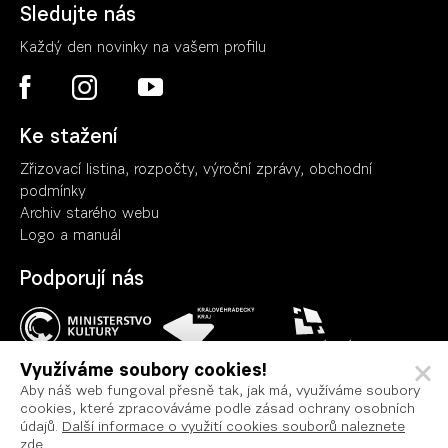
Sledujte nás
Každý den novinky na vašem profilu
Ke stažení
Zřizovací listina, rozpočty, výroční zpráv
y
, obchodní
podmínky
Archiv starého webu
Logo a manuál
Podporují nás
Využíváme soubory cookies!
Aby náš web fungoval přesně tak, jak má, využíváme soubory
cookies, které zpracováváme podle zásad ochrany osobních
Ochrana osobních údajů
údajů.
Další informace o využití cookies souborů naleznete
Podmínky užití
zde
.