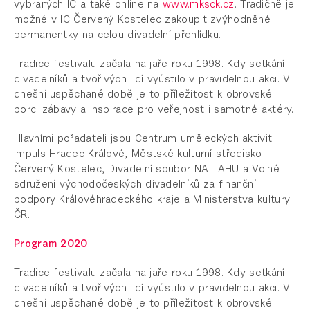
vybraných IC a také online na
www.mksck.cz
. Tradičně je
možné v IC Červený Kostelec zakoupit zvýhodněné
permanentky na celou divadelní přehlídku.
Tradice festivalu začala na jaře roku 1998. Kdy setkání
divadelníků a tvořivých lidí vyústilo v pravidelnou akci. V
dnešní uspěchané době je to příležitost k obrovské
porci zábavy a inspirace pro veřejnost i samotné aktéry.
Hlavními pořadateli jsou Centrum uměleckých aktivit
Impuls Hradec Králové, Městské kulturní středisko
Červený Kostelec, Divadelní soubor NA TAHU a Volné
sdružení východočeských divadelníků za finanční
podpory Královéhradeckého kraje a Ministerstva kultury
ČR.
Program 2020
Tradice festivalu začala na jaře roku 1998. Kdy setkání
divadelníků a tvořivých lidí vyústilo v pravidelnou akci. V
dnešní uspěchané době je to příležitost k obrovské