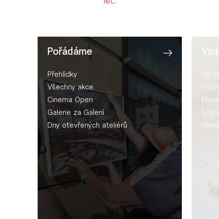
let.
Pořádáme
Vzd
Přehlídky
AV t
Všechny akce
Fotog
Cinema Open
Mana
Galerie za Galerií
Scén
Dny otevřených ateliérů
Všec