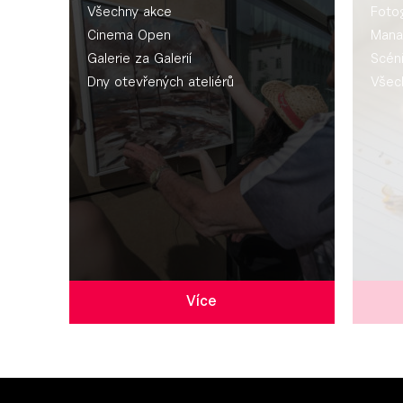
Všechny akce
Fotog
Cinema Open
Mana
Galerie za Galerií
Scén
Dny otevřených ateliérů
Všec
Více