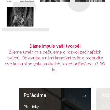
Dáme impuls vaší tvorbě!
Žijeme uměním a pečujeme o rozvoj začínajících
tvůrců. Objevujte s námi kreativní svět a probuďte
své kulturní smysly na akcích, které pořádáme už 30
let.
Pořádáme
Vzd
Přehlídky
AV t