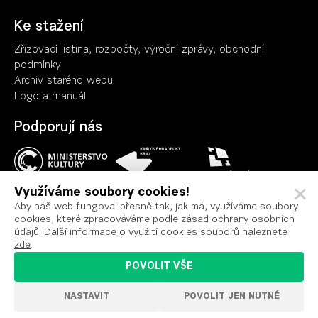
Ke stažení
Zřizovací listina, rozpočty, výroční zpráv
y
, obchodní
podmínky
Archiv starého webu
Logo a manuál
Podporují nás
Využíváme soubory cookies!
Aby náš web fungoval přesně tak, jak má, využíváme soubory
cookies, které zpracováváme podle zásad ochrany osobních
Ochrana osobních údajů
údajů.
Další informace o využití cookies souborů naleznete
Podmínky užití
zde
.
Prohlášení o přístupnosti
POVOLIT VŠE
Nastavení cookies
NASTAVIT
POVOLIT JEN NUTNÉ
VYROBILO