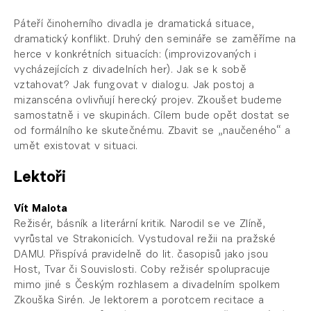
Páteří činoherního divadla je dramatická situace,
dramatický konflikt. Druhý den semináře se zaměříme na
herce v konkrétních situacích: (improvizovaných i
vycházejících z divadelních her). Jak se k sobě
vztahovat? Jak fungovat v dialogu. Jak postoj a
mizanscéna ovlivňují herecký projev. Zkoušet budeme
samostatně i ve skupinách. Cílem bude opět dostat se
od formálního ke skutečnému. Zbavit se „naučeného“ a
umět existovat v situaci.
Lektoři
Vít Malota
Režisér, básník a literární kritik. Narodil se ve Zlíně,
vyrůstal ve Strakonicích. Vystudoval režii na pražské
DAMU. Přispívá pravidelně do lit. časopisů jako jsou
Host, Tvar či Souvislosti. Coby režisér spolupracuje
mimo jiné s Českým rozhlasem a divadelním spolkem
Zkouška Sirén. Je lektorem a porotcem recitace a