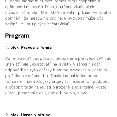
Budeme hledat míru mezi řemeslným uchopením a
upřímností na jevišti. Dílna je určena zkušenějším
divadelníkům, ale i těm, kteří se zatím prknům vyhýbali v
domnění, že nejsou nic pro ně. Pravdivost může být
sdělná i z úst úplných začátečníků.
Program
blok: Pravda a forma
Co je pravda? Jak působit přirozeně a přesvědčivě? Jak
„nehrát“, ale „existovat“ na jevišti? V rámci hledání
odpovědí na tyto otázky budeme pracovat s vlastními
prožitky a zkušenostmi. Následně nahlédneme do
formálních nástrojů, jakými „jevištní existenci“ podpořit
a působit tedy na jevišti přirozeně a uvěřitelně. Postoj,
důraz, posazení hlasu, pohled, pohyb, slovo.
blok: Herec v situaci