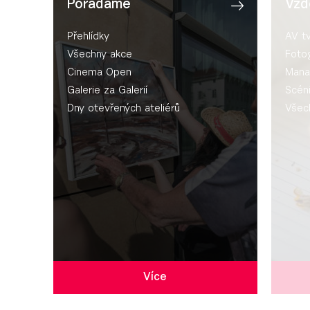
Pořádáme
Vzd
Přehlídky
AV t
Všechny akce
Fotog
Cinema Open
Mana
Galerie za Galerií
Scén
Dny otevřených ateliérů
Všec
Více