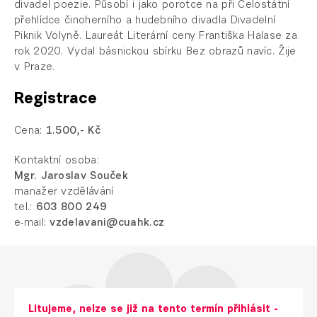
divadel poezie. Působí i jako porotce na při Celostátní
přehlídce činoherního a hudebního divadla Divadelní
Piknik Volyně. Laureát Literární ceny Františka Halase za
rok 2020. Vydal básnickou sbírku
Bez obrazů navíc
. Žije
v Praze.
Registrace
Cena:
1.5
00,- Kč
Kontaktní osoba:
Mgr. Jaroslav Souček
manažer vzdělávání
tel.:
603 800 249
e-mail:
vzdelavani@cuahk.cz
Litujeme, nelze se již na tento termín přihlásit -