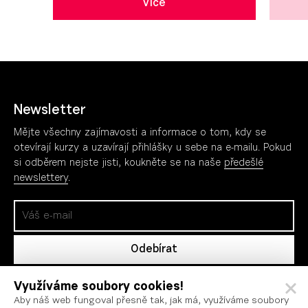
Více
Newsletter
Mějte všechny zajímavosti a informace o tom, kdy se
otevírají kurzy a uzavírají přihlášky u sebe na e-mailu. Pokud
si odběrem nejste jisti, koukněte se na naše
předešlé
newslettery
.
Sledujte nás
Využíváme soubory cookies!
Aby náš web fungoval přesně tak, jak má, využíváme soubory