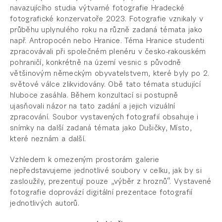
navazujícího studia výtvarné fotografie Hradecké
fotografické konzervatoře 2023. Fotografie vznikaly v
průběhu uplynulého roku na různě zadaná témata jako
např. Antropocén nebo Hranice. Téma Hranice studenti
zpracovávali při společném plenéru v česko-rakouském
pohraničí, konkrétně na území vesnic s původně
většinovým německým obyvatelstvem, které byly po 2.
světové válce zlikvidovány. Obě tato témata studující
hluboce zasáhla. Během konzultací si postupně
ujasňovali názor na tato zadání a jejich vizuální
zpracování. Soubor vystavených fotografií obsahuje i
snímky na další zadaná témata jako Dušičky, Místo,
které neznám a další.
Vzhledem k omezeným prostorám galerie
nepředstavujeme jednotlivé soubory v celku, jak by si
zasloužily, prezentují pouze „výběr z hroznů“. Vystavené
fotografie doprovází digitální prezentace fotografií
jednotlivých autorů.