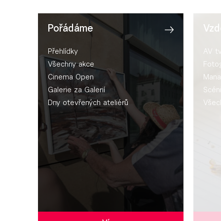
Pořádáme
Vzd
Přehlídky
AV t
Všechny akce
Fotog
Cinema Open
Mana
Galerie za Galerií
Scén
Dny otevřených ateliérů
Všec