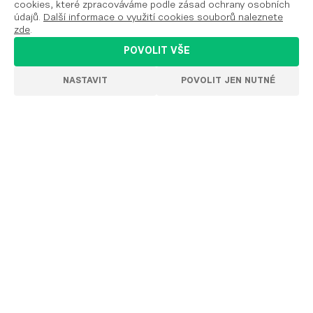
Každý den novinky na vašem profilu
cookies, které zpracováváme podle zásad ochrany osobních
údajů.
Další informace o využití cookies souborů naleznete
zde
.
POVOLIT VŠE
Ke stažení
NASTAVIT
POVOLIT JEN NUTNÉ
Zřizovací listina, rozpočty, výroční zpráv
y
, obchodní
podmínky
Archiv starého webu
Logo a manuál
Podporují nás
Ochrana osobních údajů
Podmínky užití
Prohlášení o přístupnosti
Nastavení cookies