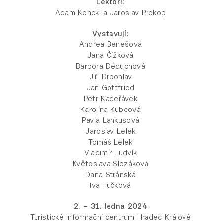
Lektoři:
Adam Kencki a Jaroslav Prokop
Vystavují:
Andrea Benešová
Jana Čížková
Barbora Déduchová
Jiří Drbohlav
Jan Gottfried
Petr Kadeřávek
Karolína Kubcová
Pavla Lankusová
Jaroslav Lelek
Tomáš Lelek
Vladimír Ludvík
Květoslava Slezáková
Dana Stránská
Iva Tučková
2. – 31. ledna 2024
Turistické informační centrum Hradec Králové