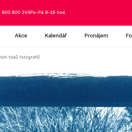
: 603 800 249
Po–Pá 8–16 hod.
Akce
Kalendář
Pronájem
Fo
ch tisků fotografií)