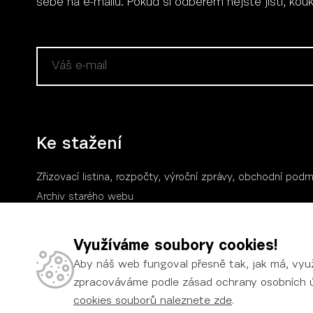
sebe na e-mailu. Pokud si odběrem nejste jisti, ko
Ke stažení
Zřizovací listina, rozpočty, výroční zpráv
y
, obchodní podm
Archiv starého webu
Logo a manuál
Využíváme soubory cookies!
Aby náš web fungoval přesně tak, jak má, vyu
zpracováváme podle zásad ochrany osobních 
cookies souborů naleznete zde
.
Ochrana osobn