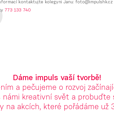
informací kontaktujte kolegyni Janu: foto@impulshk.cz
cky
773 133 740
Dáme impuls vaší tvorbě!
ím a pečujeme o rozvoj začínají
 námi kreativní svět a probuďte 
y na akcích, které pořádáme už 3