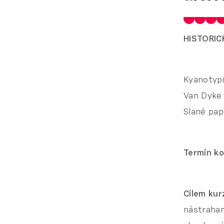
HISTORI
Kyanotypi
Van Dyke 
Slané pap
Termín ko
Cílem kur
nástraham