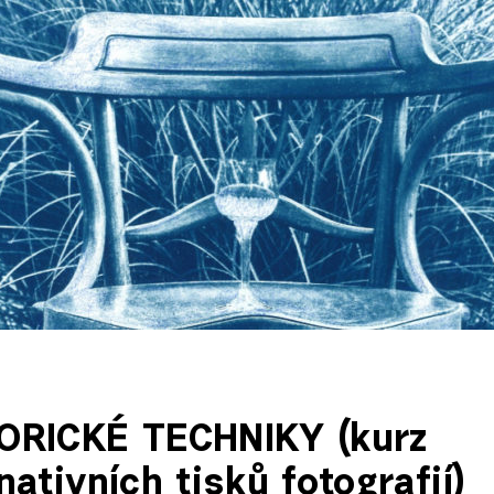
ORICKÉ TECHNIKY (kurz
nativních tisků fotografií)