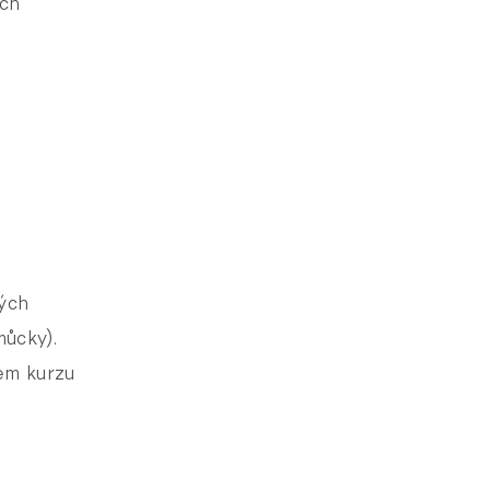
ích
ných
můcky).
em kurzu