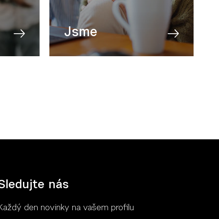
Jsme
O nás
Blog
Aktuality
Partneři
Kontakt
Sledujte nás
Každý den novinky na vašem profilu
Více