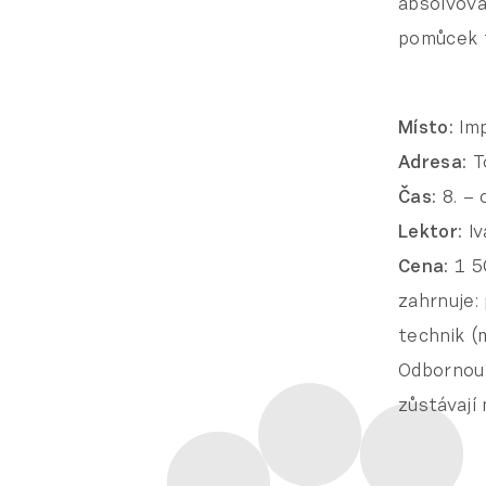
absolvová
pomůcek t
Místo:
Imp
Adresa:
T
Čas:
8. – 
Lektor:
Iv
Cena:
1 5
zahrnuje:
technik (
Odbornou 
zůstávají