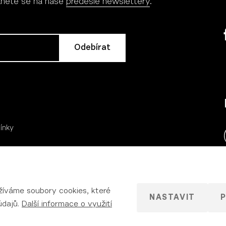
ukněte se na naše
předešlé newslettery
.
ínky
žíváme soubory cookies, které
NASTAVIT
P
údajů.
Další informace o využití
ích údajů
Podmínky užití
Prohlášení o přístupnosti
Nas