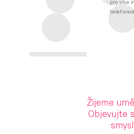
pro více 
telefoni
Žijeme uměn
Objevujte s
smysl