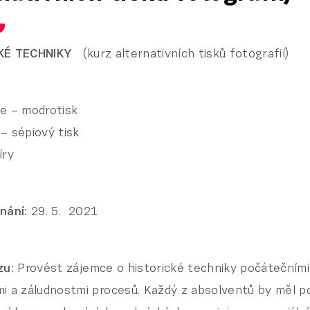
CKÉ TECHNIKY
(kurz alternativních tisků fotografií)
e – modrotisk
– sépiový tisk
íry
nání:
29. 5. 2021
zu:
Provést zájemce o historické techniky počátečními
i a záludnostmi procesů. Každý z absolventů by měl p