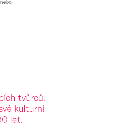
 nebo
cích tvůrců.
své kulturní
0 let.