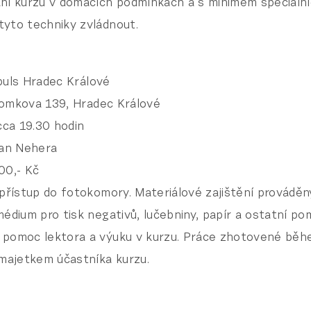
ní kurzu v domácích podmínkách a s minimem speciáln
yto techniky zvládnout.
uls Hradec Králové
omkova 139, Hradec Králové
cca 19.30 hodin
an Nehera
00,- Kč
 přístup do fotokomory. Materiálové zajištění provádě
médium pro tisk negativů, lučebniny, papír a ostatní po
pomoc lektora a výuku v kurzu. Práce zhotovené běh
 majetkem účastníka kurzu.