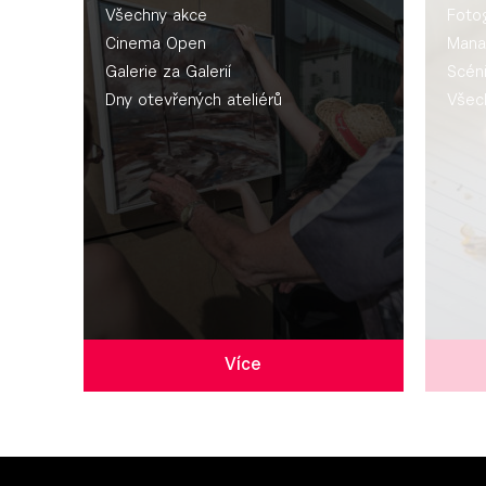
Všechny akce
Fotog
Cinema Open
Mana
Galerie za Galerií
Scén
Dny otevřených ateliérů
Všec
Více