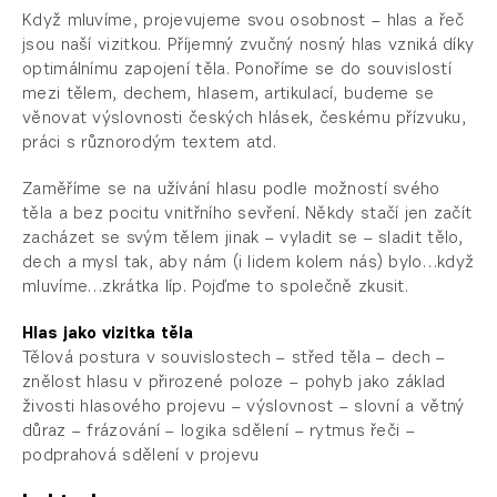
Když mluvíme, projevujeme svou osobnost – hlas a řeč
jsou naší vizitkou. Příjemný zvučný nosný hlas vzniká díky
optimálnímu zapojení těla. Ponoříme se do souvislostí
mezi tělem, dechem, hlasem, artikulací, budeme se
věnovat výslovnosti českých hlásek, českému přízvuku,
práci s různorodým textem atd.
Zaměříme se na užívání hlasu podle možností svého
těla a bez pocitu vnitřního sevření. Někdy stačí jen začít
zacházet se svým tělem jinak – vyladit se – sladit tělo,
dech a mysl tak, aby nám (i lidem kolem nás) bylo…když
mluvíme…zkrátka líp. Pojďme to společně zkusit.
Hlas jako vizitka těla
Tělová postura v souvislostech – střed těla – dech –
znělost hlasu v přirozené poloze – pohyb jako základ
živosti hlasového projevu – výslovnost – slovní a větný
důraz – frázování – logika sdělení – rytmus řeči –
podprahová sdělení v projevu