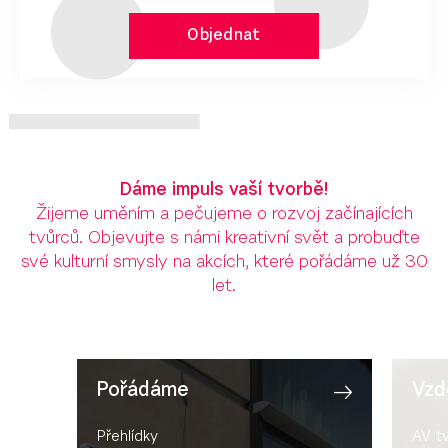
Objednat
Dáme impuls vaší tvorbě!
Žijeme uměním a pečujeme o rozvoj začínajících
tvůrců. Objevujte s námi kreativní svět a probuďte
své kulturní smysly na akcích, které pořádáme už 30
let.
Pořádáme
Vzd
Přehlídky
AV t