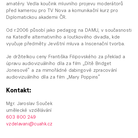
amatéry. Vedla koučink mluvního projevu moderátorů
před kamerou pro TV Nova a komunikační kurz pro
Diplomatickou akademii ČR.
Od r.2006 působí jako pedagog na DAMU, v současnosti
na Katedře alternativního a loutkového divadla, kde
vyučuje předměty Jevištní mluva a Inscenační tvorba.
Je držitelkou ceny Františka Filipovského za překlad a
úpravu audiovizuálního díla za film „Dítě Bridget
Jonesové“ a za mimořádné dabingové zpracování
audiovizuálního díla za film „Mary Poppins“
Kontakt:
Mgr. Jaroslav Souček
umělecké vzdělávání
603 800 249
vzdelavani@cuahk.cz