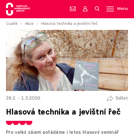
Menu
Cuahk
Akce
Hlasová technika a jevištní řeč
28.2. - 1.3.2026
Sdílet
Hlasová technika a jevištní řeč
Pro velký zájem pořádáme i letos hlasový seminář