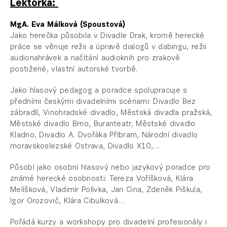
Lektorka:
MgA. Eva Málková (Spoustová)
Jako herečka působila v Divadle Drak, kromě herecké
práce se věnuje režii a úpravě dialogů v dabingu, režii
audionahrávek a načítání audioknih pro zrakově
postižené, vlastní autorské tvorbě.
Jako hlasový pedagog a poradce spolupracuje s
předními českými divadelními scénami: Divadlo Bez
zábradlí, Vinohradské divadlo, Městská divadla pražská,
Městské divadlo Brno, Buranteatr, Městské divadlo
Kladno, Divadlo A. Dvořáka Příbram, Národní divadlo
moravskoslezské Ostrava, Divadlo X10,…
Působí jako osobní hlasový nebo jazykový poradce pro
známé herecké osobnosti: Tereza Voříšková, Klára
Melíšková, Vladimír Polívka, Jan Cina, Zdeněk Piškula,
Igor Orozovič, Klára Cibulková…
Pořádá kurzy a workshopy pro divadelní profesionály i