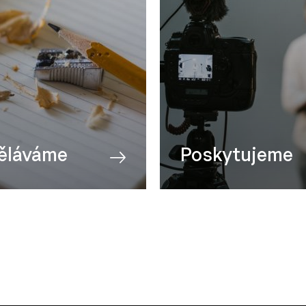
ěláváme
Poskytujeme
orba
Technika
afie
Konzultace
gement
Studio a střižna
cké obory
Prostory k pronájmu
ny kurzy