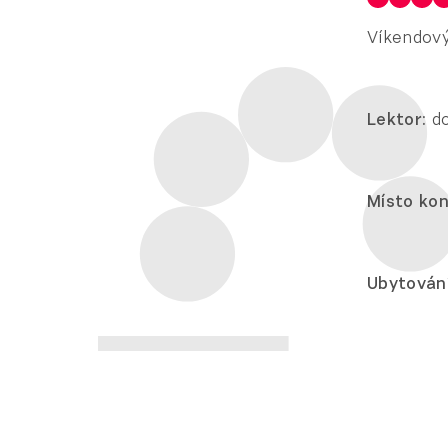
Víkendový
Lektor:
do
Místo kon
Ubytování