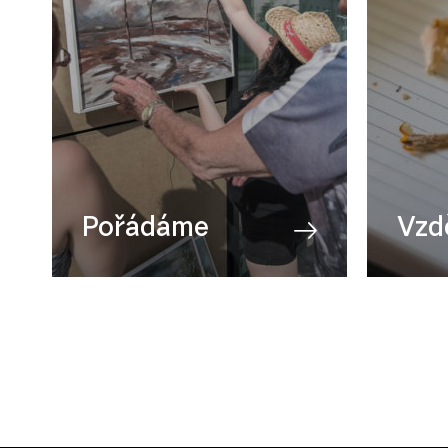
Pořádáme
Vzd
Přehlídky
AV tv
Všechny akce
Fotogr
Cinema Open
Mana
Galerie za Galerií
Scéni
Dny otevřených ateliérů
Všech