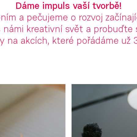
Dáme impuls vaší tvorbě!
ím a pečujeme o rozvoj začínají
 námi kreativní svět a probuďte 
y na akcích, které pořádáme už 3