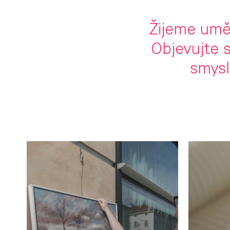
Žijeme uměn
Objevujte s
smysl