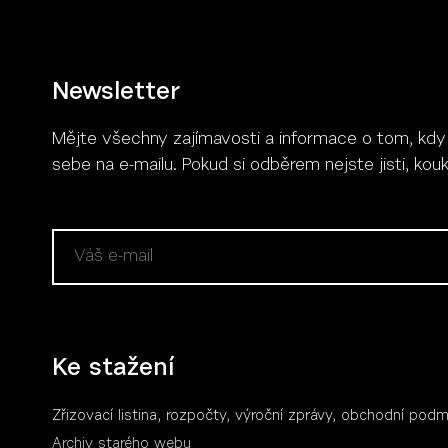
Newsletter
Mějte všechny zajímavosti a informace o tom, kdy se
Více
sebe na e-mailu. Pokud si odběrem nejste jisti, ko
Ke stažení
Zřizovací listina, rozpočty, výroční zpráv
y
, obchodní podm
Archiv starého webu