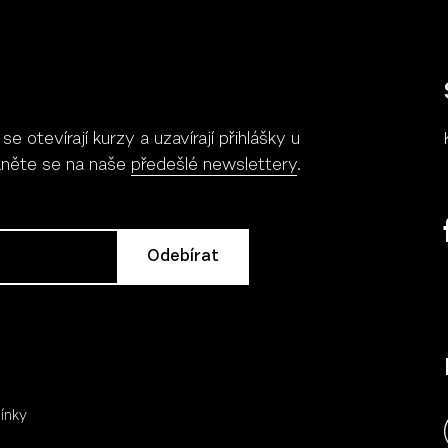
 otevírají kurzy a uzavírají přihlášky u
Více
Více
ukněte se na naše
předešlé newslettery
.
ínky