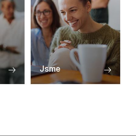
Jsme
O nás
Blog
Aktuality
Partneři
Kontakt