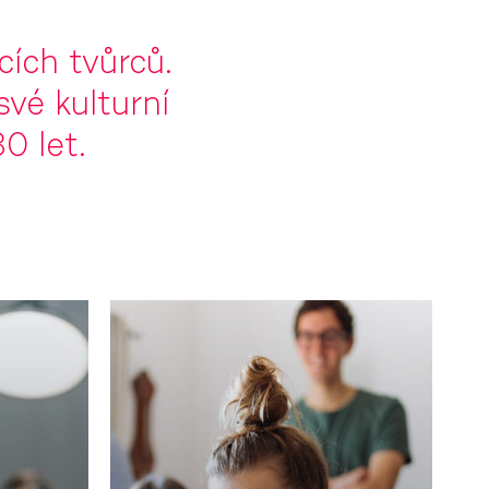
cích tvůrců.
své kulturní
0 let.