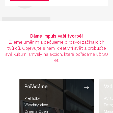
Dáme impuls vaší tvorbě!
Žijeme uměním a pečujeme o rozvoj začínajících
tvůrců. Objevujte s námi kreativní svět a probuďte
své kulturní smysly na akcích, které pořádáme už 30
let.
Pořádáme
Vzd
Přehlídky
AV t
Všechny akce
Fotog
Cinema Open
Mana