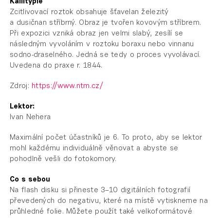
Kallitypie
Zcitlivovací roztok obsahuje šťavelan železitý
a dusičnan stříbrný. Obraz je tvořen kovovým stříbrem.
Při expozici vzniká obraz jen velmi slabý, zesílí se
následným vyvoláním v roztoku boraxu nebo vinnanu
sodno-draselného. Jedná se tedy o proces vyvolávací.
Uvedena do praxe r. 1844.
Zdroj:
https://www.ntm.cz/
Lektor:
Ivan Nehera
Maximální počet účastníků je 6. To proto, aby se lektor
mohl každému individuálně věnovat a abyste se
pohodlně vešli do fotokomory.
Co s sebou
Na flash disku si přineste 3–10 digitálních fotografií
převedených do negativu, které na místě vytiskneme na
průhledné folie. Můžete použít také velkoformátové