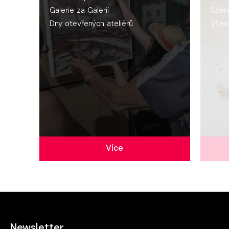
Galerie za Galerií
Scén
Dny otevřených ateliérů
Všec
Více
Newsletter