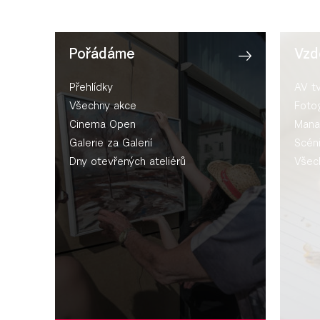
Pořádáme
Vzd
Přehlídky
AV t
Všechny akce
Fotog
Cinema Open
Mana
Galerie za Galerií
Scén
Dny otevřených ateliérů
Všec