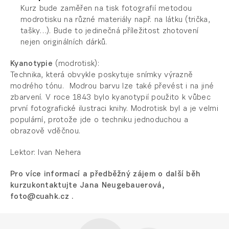
Kurz bude zaměřen na tisk fotografií metodou
modrotisku na různé materiály např. na látku (trička,
tašky…). Bude to jedinečná příležitost zhotovení
nejen originálních dárků.
Kyanotypie
(modrotisk):
Technika, která obvykle poskytuje snímky výrazně
modrého tónu. Modrou barvu lze také převést i na jiné
zbarvení. V roce 1843 bylo kyanotypií použito k vůbec
první fotografické ilustraci knihy. Modrotisk byl a je velmi
populární, protože jde o techniku jednoduchou a
obrazově vděčnou.
Lektor: Ivan Nehera
Pro více informací a předběžný zájem o další běh
kurzukontaktujte Jana Neugebauerová,
foto@cuahk.cz .