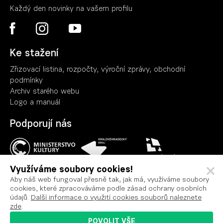
Každý den novinky na vašem profilu
Ke stažení
Zřizovací listina, rozpočty, výroční zpráv
y
, obchodní
podmínky
Archiv starého webu
Logo a manuál
Podporují nás
Využíváme soubory cookies!
Aby náš web fungoval přesně tak, jak má, využíváme soubory
cookies, které zpracováváme podle zásad ochrany osobních
Ochrana osobních údajů
údajů.
Další informace o využití cookies souborů naleznete
Podmínky užití
zde
.
Prohlášení o přístupnosti
POVOLIT VŠE