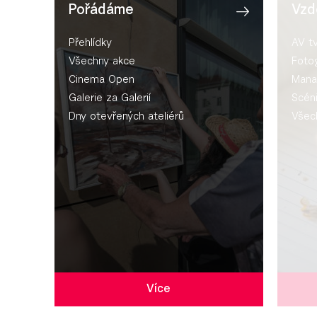
Pořádáme
Vzd
Přehlídky
AV t
Všechny akce
Fotog
Cinema Open
Mana
Galerie za Galerií
Scén
Dny otevřených ateliérů
Všec
Více