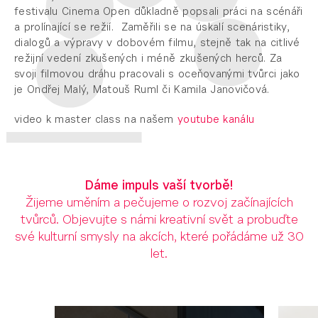
festivalu Cinema Open důkladně popsali práci na scénáři
a prolínající se režií. Zaměřili se na úskalí scenáristiky,
dialogů a výpravy v dobovém filmu, stejně tak na citlivé
režijní vedení zkušených i méně zkušených herců. Za
svoji filmovou dráhu pracovali s oceňovanými tvůrci jako
je Ondřej Malý, Matouš Ruml či Kamila Janovičová.
video k master class na našem
youtube kanálu
Dáme impuls vaší tvorbě!
Žijeme uměním a pečujeme o rozvoj začínajících
tvůrců. Objevujte s námi kreativní svět a probuďte
své kulturní smysly na akcích, které pořádáme už 30
let.