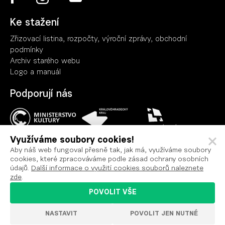
Ke stažení
Zřizovací listina, rozpočty, výroční zpráv
y
, obchodní
podmínky
Archiv starého webu
Logo a manuál
Podporují nás
Využíváme soubory cookies!
Aby náš web fungoval přesně tak, jak má, využíváme soubory
cookies, které zpracováváme podle zásad ochrany osobních
Ochrana osobních údajů
údajů.
Další informace o využití cookies souborů naleznete
Podmínky užití
zde
.
Prohlášení o přístupnosti
POVOLIT VŠE
Nastavení cookies
NASTAVIT
POVOLIT JEN NUTNÉ
VYROBILO