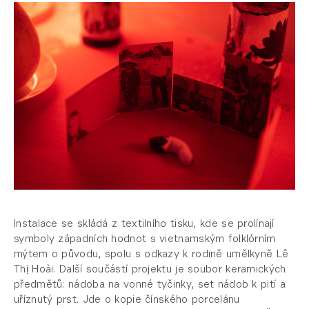
Instalace se skládá z textilního tisku, kde se prolínají
symboly západních hodnot s vietnamským folklórním
mýtem o původu, spolu s odkazy k rodině umělkyně Lê
Thị Hoài. Další součástí projektu je soubor keramických
předmětů: nádoba na vonné tyčinky, set nádob k pití a
uříznutý prst. Jde o kopie čínského porcelánu