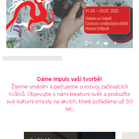
Dáme impuls vaší tvorbě!
Žijeme uměním a pečujeme o rozvoj začínajících
tvůrců. Objevujte s námi kreativní svět a probuďte
své kulturní smysly na akcích, které pořádáme už 30
let.