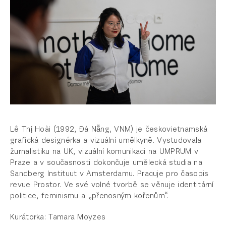
Lê Thị Hoài (1992, Đà Nẵng, VNM) je českovietnamská
grafická designérka a vizuální umělkyně. Vystudovala
žurnalistiku na UK, vizuální komunikaci na UMPRUM v
Praze a v současnosti dokončuje umělecká studia na
Sandberg Instituut v Amsterdamu. Pracuje pro časopis
revue Prostor. Ve své volné tvorbě se věnuje identitární
politice, feminismu a „přenosným kořenům“.
Kurátorka: Tamara Moyzes