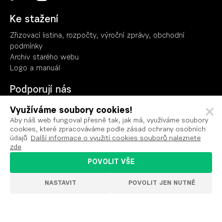
Ke stažení
Zřizovací listina, rozpočty, výroční zpráv
y
, obchodní
podmínky
Archiv starého webu
Logo a manuál
Podporují nás
Využíváme soubory cookies!
Aby náš web fungoval přesně tak, jak má, využíváme soubory
cookies, které zpracováváme podle zásad ochrany osobních
údajů.
Další informace o využití cookies souborů naleznete
zde
.
Ochrana osobních údajů
POVOLIT VŠE
Podmínky užití
Prohlášení o přístupnosti
NASTAVIT
POVOLIT JEN NUTNÉ
Nastavení cookies
VYROBILO