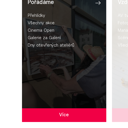
Pořádáme
Vzd
Přehlídky
AV t
Všechny akce
Fotog
Cinema Open
Mana
Galerie za Galerií
Scén
Dny otevřených ateliérů
Všec
Více