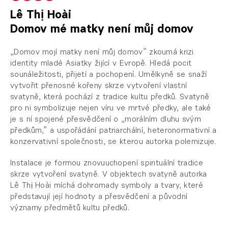
Lê Thị Hoài
Domov mé matky není můj domov
„Domov mojí matky není můj domov” zkoumá krizi
identity mladé Asiatky žijící v Evropě. Hledá pocit
sounáležitosti, přijetí a pochopení. Umělkyně se snaží
vytvořit přenosné kořeny skrze vytvoření vlastní
svatyně, která pochází z tradice kultu předků. Svatyně
pro ni symbolizuje nejen víru ve mrtvé předky, ale také
je s ní spojené přesvědčení o „morálním dluhu svým
předkům,” a uspořádání patriarchální, heteronormativní a
konzervativní společnosti, se kterou autorka polemizuje.
Instalace je formou znovuuchopení spirituální tradice
skrze vytvoření svatyně. V objektech svatyně autorka
Lê Thị Hoài míchá dohromady symboly a tvary, které
představují její hodnoty a přesvědčení a původní
významy předmětů kultu předků.