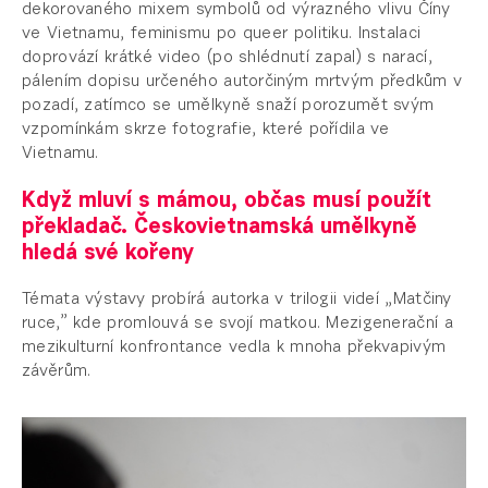
dekorovaného mixem symbolů od výrazného vlivu Číny
ve Vietnamu, feminismu po queer politiku. Instalaci
doprovází krátké video (po shlédnutí zapal) s narací,
pálením dopisu určeného autorčiným mrtvým předkům v
pozadí, zatímco se umělkyně snaží porozumět svým
vzpomínkám skrze fotografie, které pořídila ve
Vietnamu.
Když mluví s mámou, občas musí použít
překladač. Českovietnamská umělkyně
hledá své kořeny
Témata výstavy probírá autorka v trilogii videí „Matčiny
ruce,” kde promlouvá se svojí matkou. Mezigenerační a
mezikulturní konfrontance vedla k mnoha překvapivým
závěrům.