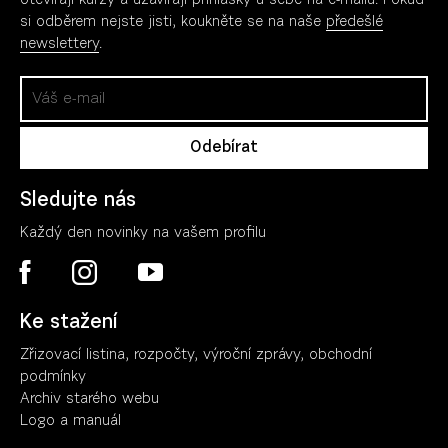
otevírají kurzy a uzavírají přihlášky u sebe na e-mailu. Pokud
si odběrem nejste jisti, koukněte se na naše
předešlé
newslettery
.
Sledujte nás
Každý den novinky na vašem profilu
Ke stažení
Zřizovací listina, rozpočty, výroční zpráv
y
, obchodní
podmínky
Archiv starého webu
Logo a manuál