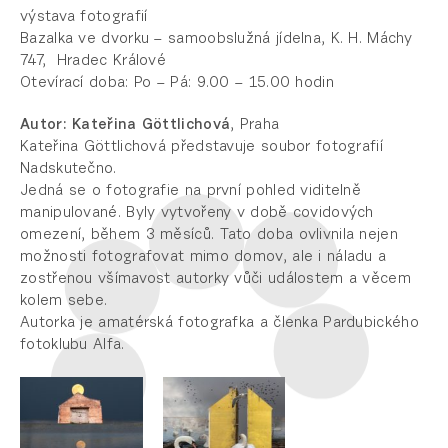
výstava fotografií
Bazalka ve dvorku – samoobslužná jídelna, K. H. Máchy
747, Hradec Králové
Otevírací doba: Po – Pá: 9.00 – 15.00 hodin
Autor: Kateřina Göttlichová
, Praha
Kateřina Göttlichová představuje soubor fotografií
Nadskutečno.
Jedná se o fotografie na první pohled viditelně
manipulované. Byly vytvořeny v době covidových
omezení, během 3 měsíců. Tato doba ovlivnila nejen
možnosti fotografovat mimo domov, ale i náladu a
zostřenou všímavost autorky vůči událostem a věcem
kolem sebe.
Autorka je amatérská fotografka a členka Pardubického
fotoklubu Alfa.