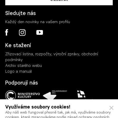
Sledujte nás
Každý den novinky na vašem profilu
Ke stažení
Zřizovací listina, rozpočty, výroční zpráv
y
, obchodní
podmínky
Archiv starého webu
Logo a manuál
Podporují nás
Využíváme soubory cookies!
Aby náš web fungoval přesně tak, jak má, využíváme soubory
cookies, které zpracováváme podle zásad ochrany osobních