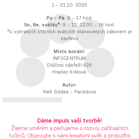
1.– 31.10. 2023
Po – Pá:
8 – 17 hod.
So, Ne, svátky*:
9 – 12, 12:30 – 16 hod.
*o vybraných státních svátcích stanovených zákonem je
zavřeno
Místo konání:
INFOCENTRUM
Eliščino nábřeží 626
Hradec Králové
Autor:
Aleš Sládek – Pardubice
Dáme impuls vaší tvorbě!
Žijeme uměním a pečujeme o rozvoj začínajících
tvůrců. Objevujte s námi kreativní svět a probuďte