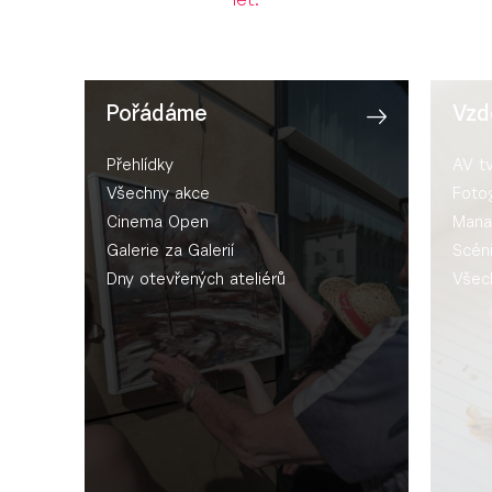
let.
Pořádáme
Vzd
Přehlídky
AV t
Všechny akce
Fotog
Cinema Open
Mana
Galerie za Galerií
Scén
Dny otevřených ateliérů
Všec