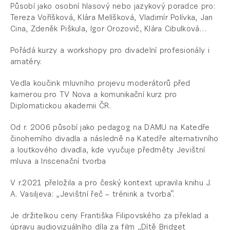
Působí jako osobní hlasový nebo jazykový poradce pro:
Tereza Voříšková, Klára Melíšková, Vladimír Polívka, Jan
Cina, Zdeněk Piškula, Igor Orozovič, Klára Cibulková…
Pořádá kurzy a workshopy pro divadelní profesionály i
amatéry.
Vedla koučink mluvního projevu moderátorů před
kamerou pro TV Nova a komunikační kurz pro
Diplomatickou akademii ČR.
Od r. 2006 působí jako pedagog na DAMU na Katedře
činoherního divadla a následně na Katedře alternativního
a loutkového divadla, kde vyučuje předměty Jevištní
mluva a Inscenační tvorba
V r.2021 přeložila a pro český kontext upravila knihu J.
A. Vasiljeva: „Jevištní řeč – trénink a tvorba“.
Je držitelkou ceny Františka Filipovského za překlad a
úpravu audiovizuálního díla za film „Dítě Bridget