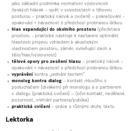
jako základní podmínka normativní výslovnosti
českých hlásek – opět v suvislostech s tělovou
posturou – praktický nácvik a cvičení) – pokračování –
opakování + návaznost s předchozí probranou látkou
hlas expandující do okolního prostoru
(představa
prostoru – praktické nástroje k nastavení optimální
hlasitosti projevu vzhledem k akustickým
vlastnostem prostoru, záměr, ovlivňující dech a
tělo/hlas/výslovnost)
tělové opory pro zesílení hlasu
– praktický nácvik –
opakování + návaznost s předchozí probranou látkou
vyprávění
kontra „jednání textem“
monolog kontra dialog
– kontakt mluvčího s
posluchačem (divákem) při monologu a s partnerem
v dialogu (praktická cvičení) – (oční kontakt, nedělená
pozornost, vnímání partnera/publika)
praktická cvičení
– práce s různými druhy textu
Lektorka