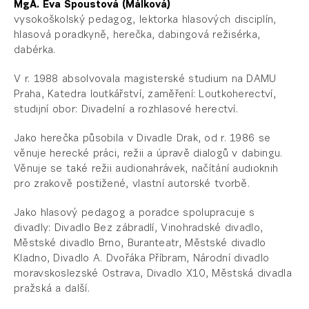
MgA. Eva Spoustová (Málková)
vysokoškolský pedagog, lektorka hlasových disciplín,
hlasová poradkyně, herečka, dabingová režisérka,
dabérka.
V r. 1988 absolvovala magisterské studium na DAMU
Praha, Katedra loutkářství, zaměření: Loutkoherectví,
studijní obor: Divadelní a rozhlasové herectví.
Jako herečka působila v Divadle Drak, od r. 1986 se
věnuje herecké práci, režii a úpravě dialogů v dabingu.
Věnuje se také režii audionahrávek, načítání audioknih
pro zrakově postižené, vlastní autorské tvorbě.
Jako hlasový pedagog a poradce spolupracuje s
divadly: Divadlo Bez zábradlí, Vinohradské divadlo,
Městské divadlo Brno, Buranteatr, Městské divadlo
Kladno, Divadlo A. Dvořáka Příbram, Národní divadlo
moravskoslezské Ostrava, Divadlo X10, Městská divadla
pražská a další.