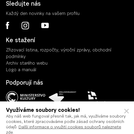
Sledujte nás
Každý den novinky na vašem profilu
Ke stažení
Zřizovací listina, rozpočty, výroční zpráv
y
, obchodní
podmínky
Archiv starého webu
Logo a manuál
Podporují nás
Využíváme soubory cookies!
Aby náš web fungoval přesně tak, jak má, využíváme soubory
cookies, které zpracováváme podle zásad ochrany osobních
Ochrana osobních údajů
údajů.
Další informace o využití cookies souborů naleznete
Podmínky užití
zde
.