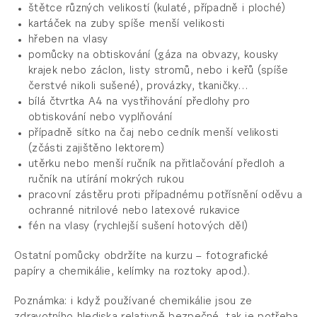
štětce různých velikostí (kulaté, případně i ploché)
kartáček na zuby spíše menší velikosti
hřeben na vlasy
pomůcky na obtiskování (gáza na obvazy, kousky
krajek nebo záclon, listy stromů, nebo i keřů (spíše
čerstvé nikoli sušené), provázky, tkaničky…
bílá čtvrtka A4 na vystřihování předlohy pro
obtiskování nebo vyplňování
případně sítko na čaj nebo cedník menší velikosti
(zčásti zajištěno lektorem)
utěrku nebo menší ručník na přitlačování předloh a
ručník na utírání mokrých rukou
pracovní zástěru proti případnému potřísnění oděvu a
ochranné nitrilové nebo latexové rukavice
fén na vlasy (rychlejší sušení hotových děl)
Ostatní pomůcky obdržíte na kurzu – fotografické
papíry a chemikálie, kelímky na roztoky apod.).
Poznámka: i když používané chemikálie jsou ze