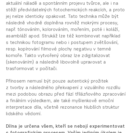
aktuální náladě a spontánním projevu tvůrce, ale i na
stěží předvídatelných fotochemických reakcích, a proto
jej nelze identicky opakovat. Tato technika může být
následně vhodně doplněna rovněž mokrými procesy,
např. tónováním, kolorováním, mořením, poté i koláží,
asambláží apod. Strukáž lze též kombinovat například
s technikou fotogramu nebo i postupem zvětšování,
resp. kopírování filmové plochy negativu v temné
komoře. Takto vytvořený obraz lze zdigitalizovat
(skenováním) a následně libovolně upravovat a
trasformovat v počítači.
Přínosem nemusí být pouze autentický prožitek
z tvorby a následného překvapení z vizuálního rozdílu
mezi podobou obrazu před fází třílázňového zpracování
a finálním výsledkem, ale také myšlenkově emoční
interpretace díla, včetně rezonance hlubších struktur
lidského vědomí.
Dílna je určena všem, kteří se nebojí experimentovat