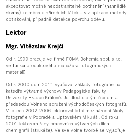
zdravotního hlediska relativně bezpečné, tak je potřeba
akceptovat možné neodstranitelné potřísnění (nahnědlé
skvrny) zejména u přírodních látek – viz aplikace metody
obtiskování, případně detekce povrchu oděvu.
Lektor
Mgr. Vítězslav Krejčí
Od r. 1999 pracuje ve firmě FOMA Bohemia spol. s r.o.
ve funkci produktového manažera fotografických
materiálů.
Od r. 2000 do r. 2011 vyučoval základy fotografie na
katedře výtvarné výchovy Pedagogické fakulty
Univerzity Hradec Králové. Je dlouholetým členem a
předsedou Volného sdružení východočeských fotografů.
V letech 2002–2006 lektoroval letní mezinárodní školy
fotografie v Popradě a Liptovském Mikuláši. Od roku
2001 lektorem řady pracovních výtvarných dílen
chemigrafií (strukáže). Ve své volné tvorbě se vyjadřuje