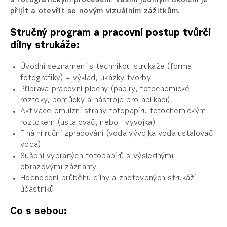
s fotografickým procesem. Vaším jediným úkolem je
přijít a otevřít se novým vizuálním zážitkům.
Stručný program a pracovní postup tvůrčí
dílny strukáže:
Úvodní seznámení s technikou
strukáže
(forma
fotografiky
) – výklad, ukázky tvorby
Příprava pracovní plochy (papíry, fotochemické
roztoky, pomůcky a nástroje pro aplikaci)
Aktivace emulzní strany fotopapíru fotochemickým
roztokem (ustalovač, nebo i vývojka)
Finální ruční zpracování (voda-vývojka-voda-ustalovač-
voda)
Sušení vypraných fotopapírů s výslednými
obrazovými záznamy
Hodnocení průběhu dílny a zhotovených strukáží
účastníků
Co s sebou: