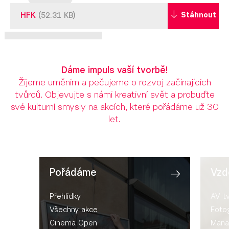
HFK
Stáhnout
(52.31 KB)
Dáme impuls vaší tvorbě!
Žijeme uměním a pečujeme o rozvoj začínajících
tvůrců. Objevujte s námi kreativní svět a probuďte
své kulturní smysly na akcích, které pořádáme už 30
let.
Pořádáme
Vzd
Přehlídky
AV t
Všechny akce
Fotog
Cinema Open
Mana