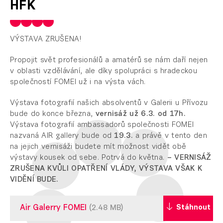
HFK
VÝSTAVA ZRUŠENA!
Propojit svět profesionálů a amatérů se nám daří nejen
v oblasti vzdělávání, ale díky spolupráci s hradeckou
společností FOMEI už i na výsta vách.
Výstava fotografií našich absolventů v Galerii u Přívozu
bude do konce března,
vernisáž už 6.3. od 17h.
Výstava fotografií ambassadorů společnosti FOMEI
nazvaná AIR gallery bude od
19.3.
a právě v tento den
na jejich vernisáži budete mít možnost vidět obě
výstavy kousek od sebe. Potrvá do května.
– VERNISÁŽ
ZRUŠENA KVŮLI OPATŘENÍ VLÁDY, VÝSTAVA VŠAK K
VIDĚNÍ BUDE.
Air Galerry FOMEI
Stáhnout
(2.48 MB)