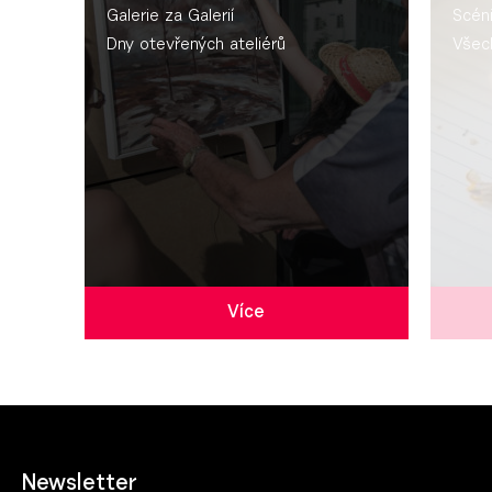
Galerie za Galerií
Scén
Dny otevřených ateliérů
Všec
Více
Newsletter