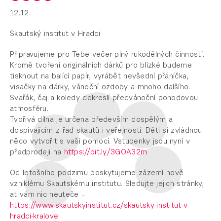
12.12.
Skautský institut v Hradci
Připravujeme pro Tebe večer plný rukodělných činností.
Kromě tvoření originálních dárků pro blízké budeme
tisknout na balící papír, vyrábět nevšední přáníčka,
visačky na dárky, vánoční ozdoby a mnoho dalšího.
Svařák, čaj a koledy dokreslí předvánoční pohodovou
atmosféru.
Tvořivá dílna je určena především dospělým a
dospívajícím z řad skautů i veřejnosti. Děti si zvládnou
něco vytvořit s vaší pomocí. Vstupenky jsou nyní v
předprodeji na
https://bit.ly/3GOA32m
Od letošního podzimu poskytujeme zázemí nově
vzniklému Skautskému institutu. Sledujte jejich stránky,
ať vám nic neuteče –
https://www.skautskyinstitut.cz/skautsky-institut-v-
hradci-kralove