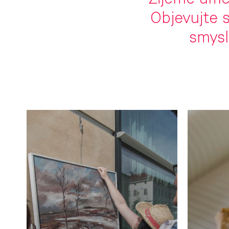
Žijeme uměn
Objevujte s
smysl