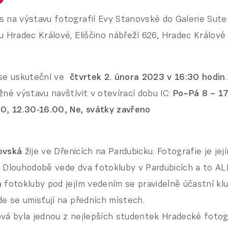
 na výstavu fotografií Evy Stanovské do Galerie Sute
u Hradec Králové, Eliščino nábřeží 626, Hradec Králové
se uskuteční ve
čtvrtek 2. února 2023 v 16:30 hodin
žné výstavu navštívit v otevírací dobu IC:
Po–Pá 8 – 17
0, 12.30-16.00, Ne, svátky zavřeno
ovská
žije ve Dřenicích na Par­dubicku. Fotografie je je
. Dlouhodobě vede dva fotokluby v Pardubicích a to AL
 fotokluby pod jejím vedením se pravidelně účastní kl
de se umisťují na předních místech.
vá byla jednou z nejlepších studentek Hradecké fotog