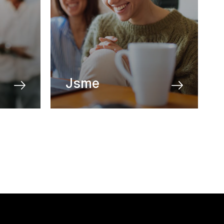
Jsme
O nás
Blog
Aktuality
Partneři
Kontakt