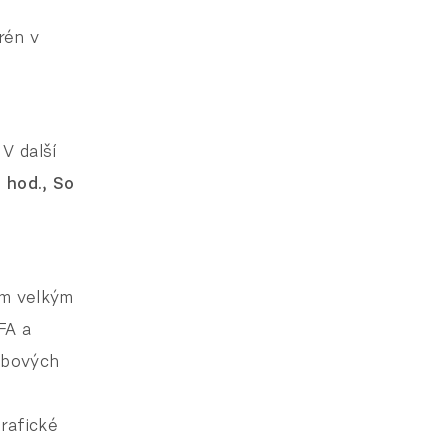
rén v
. V další
 hod., So
jím velkým
FA a
ubových
rafické