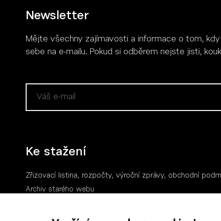
Newsletter
Mějte všechny zajímavosti a informace o tom, kdy se
Více
sebe na e-mailu. Pokud si odběrem nejste jisti, ko
Ke stažení
Zřizovací listina, rozpočty, výroční zpráv
y
, obchodní podm
Archiv starého webu
Logo a manuál