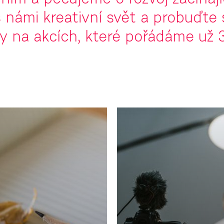
ím a pečujeme o rozvoj začínají
 námi kreativní svět a probuďte 
y na akcích, které pořádáme už 3