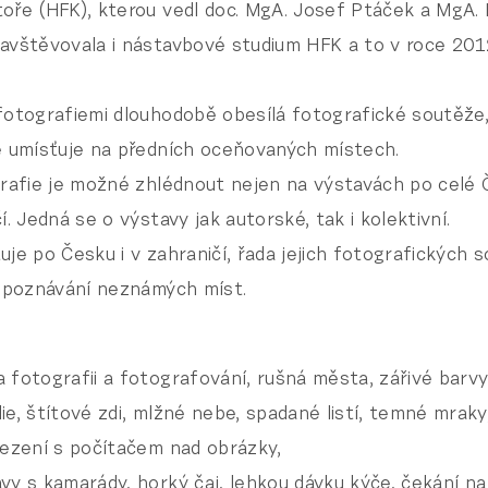
oře (HFK), kterou vedl doc. MgA. Josef Ptáček a MgA. I
avštěvovala i nástavbové studium HFK a to v roce 201
fotografiemi dlouhodobě obesílá fotografické soutěže
ě umísťuje na předních oceňovaných místech.
grafie je možné zhlédnout nejen na výstavách po celé Č
í. Jedná se o výstavy jak autorské, tak i kolektivní.
uje po Česku i v zahraničí, řada jejich fotografických 
i poznávání neznámých míst.
 fotografii a fotografování, rušná města, zářivé barvy
ie, štítové zdi, mlžné nebe, spadané listí, temné mraky
sezení s počítačem nad obrázky,
vy s kamarády, horký čaj, lehkou dávku kýče, čekání n