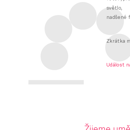
světlo,
nadšené fo
Zkrátka m
Událost n