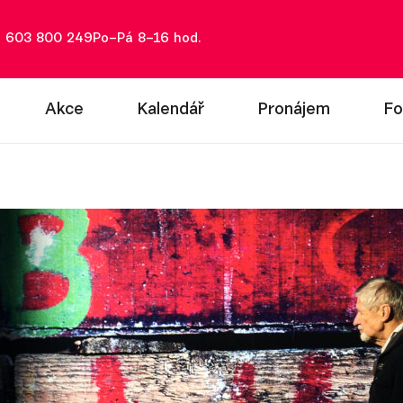
: 603 800 249
Po–Pá 8–16 hod.
Akce
Kalendář
Pronájem
Fo