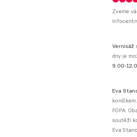
Zveme vás
Infocentr
Vernisáž
dny je mo
9.00-12.0
Eva Stan
ko­níčkem
FOPA. Oba
soutěží k
Eva Stano