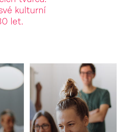
cích tvůrců.
své kulturní
0 let.