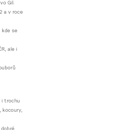
vo Gil.
2 a v roce
, kde se
R, ale i
souborů
 i trochu
, kocoury,
a dobré