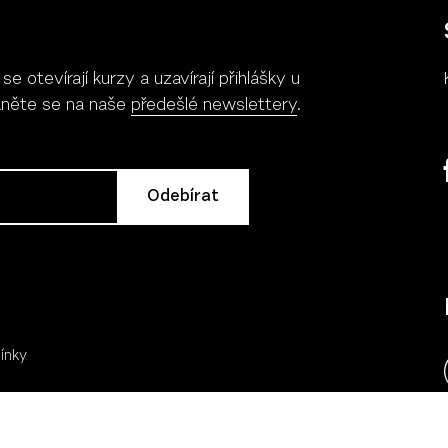
 otevírají kurzy a uzavírají přihlášky u
Více
Více
ukněte se na naše
předešlé newslettery
.
ínky