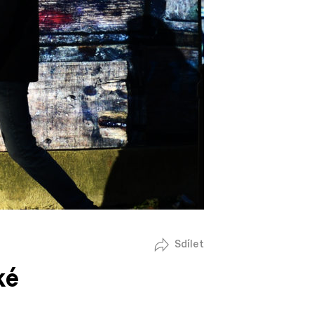
Sdílet
ké