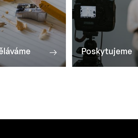
ěláváme
Poskytujeme
orba
Technika
afie
Konzultace
gement
Studio a střižna
cké obory
Prostory k pronájmu
ny kurzy