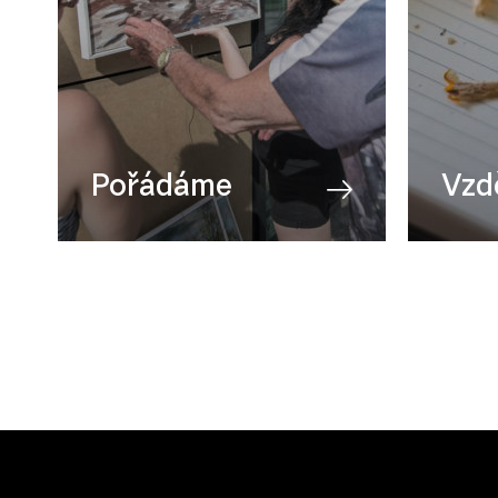
Pořádáme
Vzd
Přehlídky
AV tv
Všechny akce
Fotogr
Cinema Open
Mana
Galerie za Galerií
Scéni
Dny otevřených ateliérů
Všech