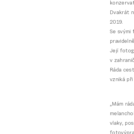
konzervat
Dvakrát n
2019.
Se svými 
pravideln
Její foto
v zahranič
Ráda cest
vzniká př
„Mám ráda
me­lanchol
vlaky, po
fotovýpra