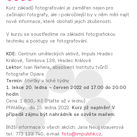
Kurz základů fotografování je zaměřen nejen pro
začínající fotografy, ale i pokročilejší by v něm měli najít
nové informace, které obohatí jejich zkušenosti.
V kurzu se soustředíme na základní fotografickou
techniku a postupy ve fotografování.
KDE:
Centrum uměleckých aktivit, Impuls Hradec
Králové, Tomkova 139, Hradec Králové
Lektor:
Ivan Nehera, absolvent Institutu tvůrčí
fotografie Opava
Termín:
čtvrtky v liché týdny
1. lekce 20. ledna – červen 2022 od 17.00 do 20.00
hodin
Cena: 1 800,- Kč (Plaťte až v lednu)
Přihlášky: do 15. ledna 2022.
Kurz již naplněn! V
případě zájmu být nahrádník se ozvěte mailem.
Bližší informace o všech akcích: Jana Neugebauerová
tel.: 773 133 740, e-mail:
foto@impulshk.cz
,