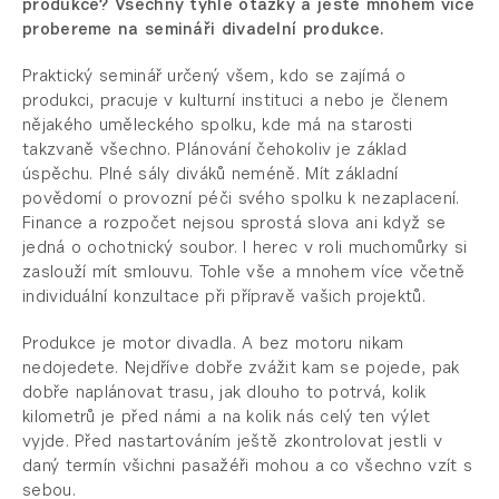
produkce? Všechny tyhle otázky a ještě mnohem více
probereme na semináři divadelní produkce.
Praktický seminář určený všem, kdo se zajímá o
produkci, pracuje v kulturní instituci a nebo je členem
nějakého uměleckého spolku, kde má na starosti
takzvaně všechno. Plánování čehokoliv je základ
úspěchu. Plné sály diváků neméně. Mít základní
povědomí o provozní péči svého spolku k nezaplacení.
Finance a rozpočet nejsou sprostá slova ani když se
jedná o ochotnický soubor. I herec v roli muchomůrky si
zaslouží mít smlouvu. Tohle vše a mnohem více včetně
individuální konzultace při přípravě vašich projektů.
Produkce je motor divadla. A bez motoru nikam
nedojedete. Nejdříve dobře zvážit kam se pojede, pak
dobře naplánovat trasu, jak dlouho to potrvá, kolik
kilometrů je před námi a na kolik nás celý ten výlet
vyjde. Před nastartováním ještě zkontrolovat jestli v
daný termín všichni pasažéři mohou a co všechno vzít s
sebou.