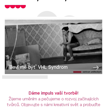
‘Baví mě být’ VHL Syndrom
Dáme impuls vaší tvorbě!
Žijeme uměním a pečujeme o rozvoj začínajících
tvůrců. Objevujte s námi kreativní svět a probuďte