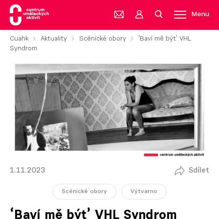
Menu
Cuahk
Aktuality
Scénické obory
‘Baví mě být’ VHL
Syndrom
1.11.2023
Sdílet
Scénické obory
Výtvarno
‘Baví mě být’ VHL Syndrom