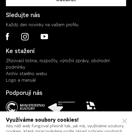
Sledujte nás
Každý den novinky na vašem profilu
Ke stažení
Zřizovací listina, rozpočty, výroční zpráv
y
, obchodní
podmínky
Archiv starého webu
Logo a manuál
Podporují nás
Využíváme soubory cookies!
Aby náš web fungoval přesně tak, jak má, využíváme soubory
cookies, které zpracováváme podle zásad ochrany osobních