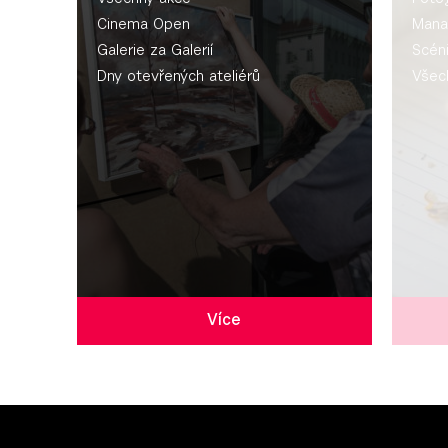
Cinema Open
Mana
Galerie za Galerií
Scén
Dny otevřených ateliérů
Všec
Více