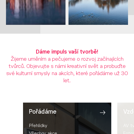
Dáme impuls vaší tvorbě!
Žijeme uměním a pečujeme o rozvoj začínajících
tvůrců. Objevujte s námi kreativní svět a probuďte
své kulturní smysly na akcích, které pořádáme už 30
let.
Pořádáme
Vzd
Přehlídky
AV t
Všechny akce
Fotog