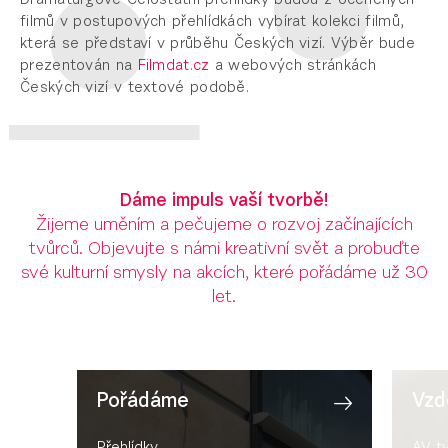
Dramaturgové Celostátní přehlídky budou z oceněných
filmů v postupových přehlídkách vybírat kolekci filmů,
která se představí v průběhu Českých vizí. Výběr bude
prezentován na
Filmdat.cz
a webových stránkách
Českých vizí v textové podobě.
Dáme impuls vaší tvorbě!
Žijeme uměním a pečujeme o rozvoj začínajících
tvůrců. Objevujte s námi kreativní svět a probuďte
své kulturní smysly na akcích, které pořádáme už 30
let.
Pořádáme
Vzd