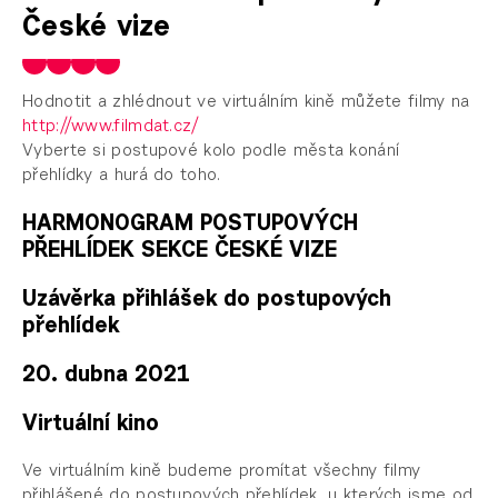
České vize
Hodnotit a zhlédnout ve virtuálním kině můžete filmy na
http://www.filmdat.cz/
Vyberte si postupové kolo podle města konání
přehlídky a hurá do toho.
HARMONOGRAM POSTUPOVÝCH
PŘEHLÍDEK SEKCE ČESKÉ VIZE
Uzávěrka přihlášek do postupových
přehlídek
20. dubna 2021
Virtuální kino
Ve virtuálním kině budeme promítat všechny filmy
přihlášené do postupových přehlídek, u kterých jsme od