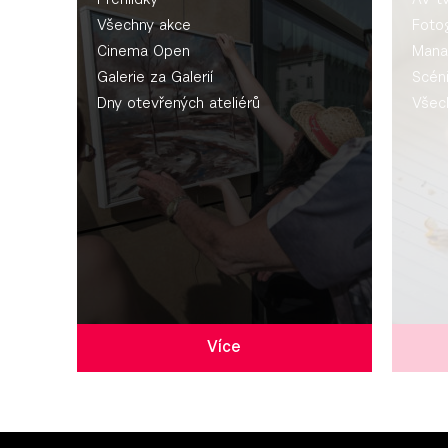
Přehlídky
AV t
Všechny akce
Fotog
Cinema Open
Mana
Galerie za Galerií
Scén
Dny otevřených ateliérů
Všec
Více