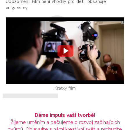
Upozornění: Film není vhodný pro děti, obsahuje
vulgarismy.
Krátký film
Dáme impuls vaší tvorbě!
Žijeme uměním a pečujeme o rozvoj začínajících
tvůrců. Objevujte s námi kreativní svět a probuďte