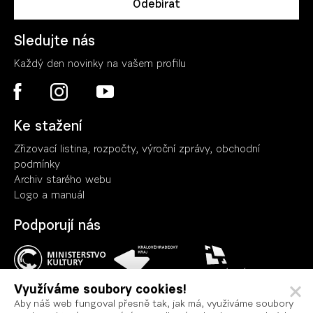
Sledujte nás
Každý den novinky na vašem profilu
Ke stažení
Zřizovací listina, rozpočty, výroční zpráv
y
, obchodní
podmínky
Archiv starého webu
Logo a manuál
Podporují nás
Využíváme soubory cookies!
Aby náš web fungoval přesně tak, jak má, využíváme soubory