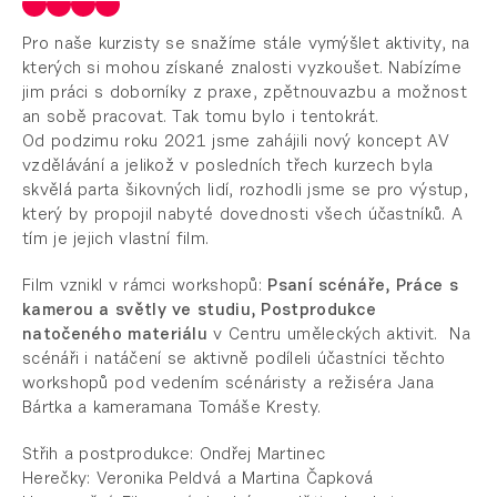
Pro naše kurzisty se snažíme stále vymýšlet aktivity, na
kterých si mohou získané znalosti vyzkoušet. Nabízíme
jim práci s doborníky z praxe, zpětnouvazbu a možnost
an sobě pracovat. Tak tomu bylo i tentokrát.
Od podzimu roku 2021 jsme zahájili nový koncept AV
vzdělávání a jelikož v posledních třech kurzech byla
skvělá parta šikovných lidí, rozhodli jsme se pro výstup,
který by propojil nabyté dovednosti všech účastníků. A
tím je jejich vlastní film.
Film vznikl v rámci workshopů:
Psaní scénáře, Práce s
kamerou a světly ve studiu, Postprodukce
natočeného materiálu
v Centru uměleckých aktivit. Na
scénáři i natáčení se aktivně podíleli účastníci těchto
workshopů pod vedením scénáristy a režiséra Jana
Bártka a kameramana Tomáše Kresty.
Střih a postprodukce: Ondřej Martinec
Herečky: Veronika Peldvá a Martina Čapková