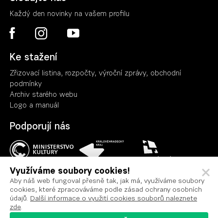
Každý den novinky na vašem profilu
Ke stažení
Zřizovací listina, rozpočty, výroční zpráv
y
, obchodní
podmínky
Archiv starého webu
Logo a manuál
Podporují nás
Využíváme soubory cookies!
Aby náš web fungoval přesně tak, jak má, využíváme soubory
cookies, které zpracováváme podle zásad ochrany osobních
Ochrana osobních údajů
údajů.
Další informace o využití cookies souborů naleznete
Podmínky užití
zde
.
Prohlášení o přístupnosti