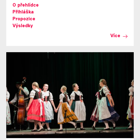
O přehlídce
Přihláška
Propozice
Výsledky
Více