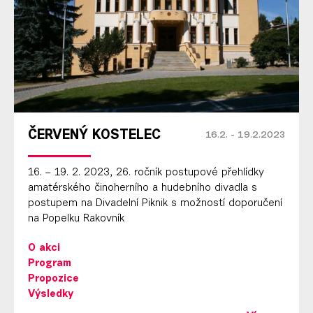
ČERVENÝ KOSTELEC
16.2. - 19.2.2023
16. – 19. 2. 2023, 26. ročník postupové přehlídky
amatérského činoherního a hudebního divadla s
postupem na Divadelní Piknik s možností doporučení
na Popelku Rakovník
O akci
Program
Propozice
Výsledky