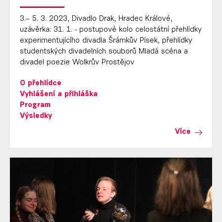
3.– 5. 3. 2023, Divadlo Drak, Hradec Králové,
uzávěrka: 31. 1. - postupové kolo celostátní přehlídky
experimentujícího divadla Šrámkův Písek, přehlídky
studentských divadelních souborů Mladá scéna a
divadel poezie Wolkrův Prostějov
O přehlídce
Vyhlášení a přihláška
Program
Výsledky
Více