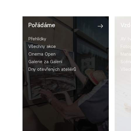
Pořádáme
Vzd
Přehlídky
AV t
Všechny akce
Fotog
Cinema Open
Mana
Galerie za Galerií
Scén
Dny otevřených ateliérů
Všec