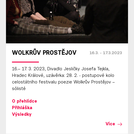
WOLKRŮV PROSTĚJOV
16.3. - 17.3.2023
16.– 17. 3. 2023, Divadlo Jesličky Josefa Tejkla,
Hradec Králové, uzávěrka: 28. 2. - postupové kolo
celostátního festivalu poezie Wolkrův Prostějov –
sólisté
O přehlídce
Přihláška
Výsledky
Více