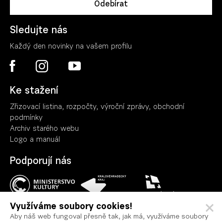
Sledujte nás
Každý den novinky na vašem profilu
Ke stažení
Zřizovací listina, rozpočty, výroční zpráv
y
, obchodní
podmínky
Archiv starého webu
Logo a manuál
Podporují nás
Využíváme soubory cookies!
Aby náš web fungoval přesně tak, jak má, využíváme soubory