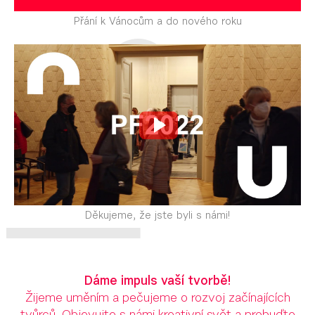
Přání k Vánocům a do nového roku
Děkujeme, že jste byli s námi!
Dáme impuls vaší tvorbě!
Žijeme uměním a pečujeme o rozvoj začínajících