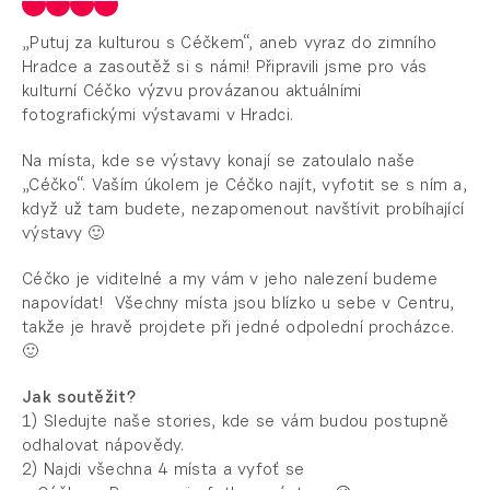
„Putuj za kulturou s Céčkem“, aneb vyraz do zimního
Hradce a zasoutěž si s námi! Připravili jsme pro vás
kulturní Céčko výzvu provázanou aktuálními
fotografickými výstavami v Hradci.
Na místa, kde se výstavy konají se zatoulalo naše
„Céčko“. Vaším úkolem je Céčko najít, vyfotit se s ním a,
když už tam budete, nezapomenout navštívit probíhající
výstavy 🙂
Céčko je viditelné a my vám v jeho nalezení budeme
napovídat! Všechny místa jsou blízko u sebe v Centru,
takže je hravě projdete při jedné odpolední procházce.
🙂
Jak soutěžit?
1) Sledujte naše stories, kde se vám budou postupně
odhalovat nápovědy.
2) Najdi všechna 4 místa a vyfoť se