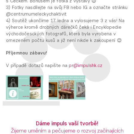
s Céčkem.
Bonusem je fotka z výstavy
😉
3) Fotky nasdílejte na svůj FB nebo IG a označte stránku
@centrumumeleckychaktivit
4) Soutěž ukončíme 17. ledna a vylosujeme 3 z vás! Na
výherce kromě drobných dárečků čeká i Encyklopedie
východočesckých fotografů, která byla vyrobena v
omezeném počtu kusů a již není nikde k zakoupení 😉
Příjemnou zábavu!
V případě dotazů napište na
pr@impulshk.cz
Dáme impuls vaší tvorbě!
Žijeme uměním a pečujeme o rozvoj začínajících