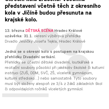
představení včetně těch z okresního
kola v Jičíně budou přesunuta na
krajské kolo.
13. března
DĚTSKÁ SCÉNA
Hradec Králové
uzávěrka: 31.1.
okresní výběrová přehlídka
Divadlo Jesličky Josefa Tejkla, Hradec Králové
Jedná se o okresní kolo s postupem na krajskou
přehlídku Divadelní setkání.
Přehlídky se účastní dětské divadelní, loutkářské a
recitační soubory působící při jakékoliv školské či kulturní
instituci (ZUŠ, DDM, SVČ, ZŠ, víceleté gymnázium,
kulturní středisko…) nebo samostatně. Tyto soubory
musí být složeny alespoň ze 3/4 z žáků základních škol
či odpovídajících ročníků víceletých gymnázií.