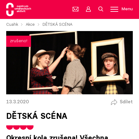
Menu
Cuahk
Akce
DĚTSKÁ SCÉNA
zrušeno!
13.3.2020
Sdílet
DĚTSKÁ SCÉNA
Okresní kola zrušena! Všechna