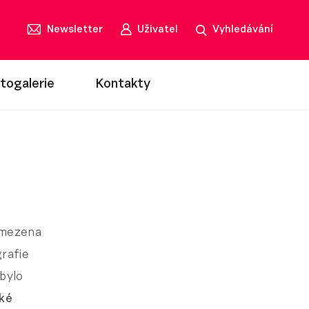
Newsletter
Uživatel
Vyhledávání
togalerie
Kontakty
omezena
grafie
 bylo
ské