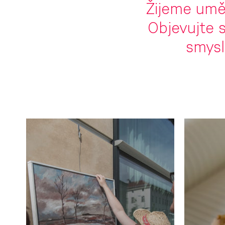
Žijeme uměn
Objevujte s
smysl