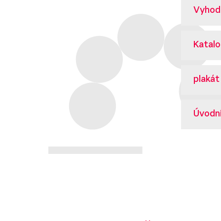
Vyhod
Katal
plaká
Úvodn