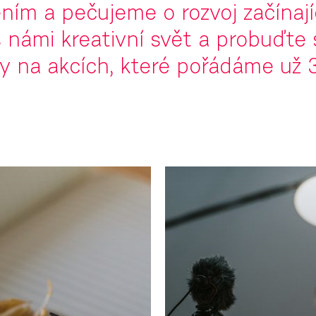
ím a pečujeme o rozvoj začínají
 námi kreativní svět a probuďte 
y na akcích, které pořádáme už 3