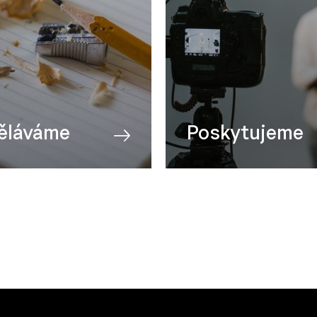
ěláváme
Poskytujeme
orba
Technika
afie
Konzultace
gement
Studio a střižna
cké obory
Prostory k pronájmu
ny kurzy