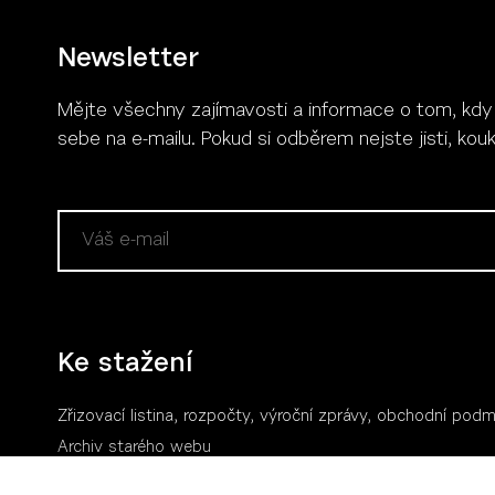
Newsletter
Mějte všechny zajímavosti a informace o tom, kdy se
Více
sebe na e-mailu. Pokud si odběrem nejste jisti, ko
Ke stažení
Zřizovací listina, rozpočty, výroční zpráv
y
, obchodní podm
Archiv starého webu
Logo a manuál