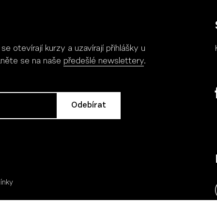
 otevírají kurzy a uzavírají přihlášky u
Více
Více
ukněte se na naše
předešlé newslettery
.
ínky