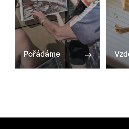
Pořádáme
Vzd
Přehlídky
AV tv
Všechny akce
Fotogr
Cinema Open
Mana
Galerie za Galerií
Scéni
Dny otevřených ateliérů
Všech