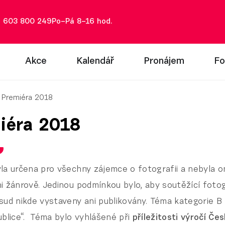
: 603 800 249
Po–Pá 8–16 hod.
Akce
Kalendář
Pronájem
Fo
Premiéra 2018
iéra 2018
la určena pro všechny zájemce o fotografii a nebyla 
i žánrově. Jedinou podmínkou bylo, aby soutěžící foto
sud nikde vystaveny ani publikovány. Téma kategorie B
ublice“. Téma bylo vyhlášené při
příležitosti výročí Če