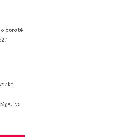
lo porotě
 527
vysoké
 MgA. Ivo