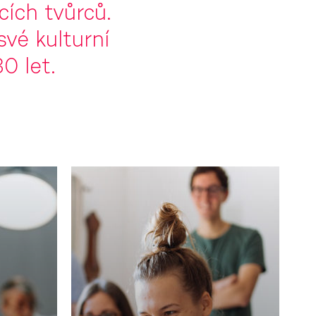
cích tvůrců.
své kulturní
0 let.