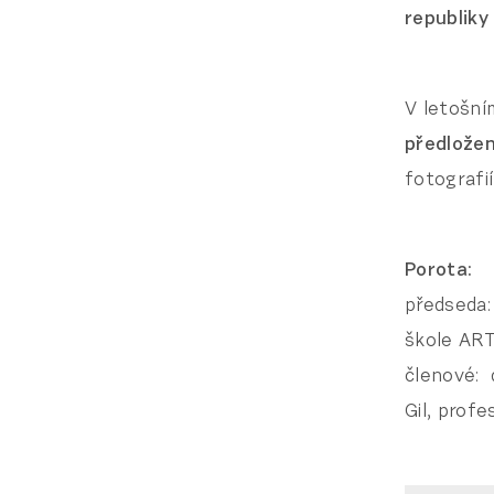
republiky
V letošní
předložen
fotografií
Porota:
předseda:
škole ART
členové: 
Gil, profe