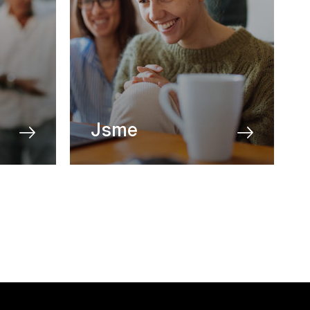
Jsme
O nás
Blog
Aktuality
Partneři
Kontakt