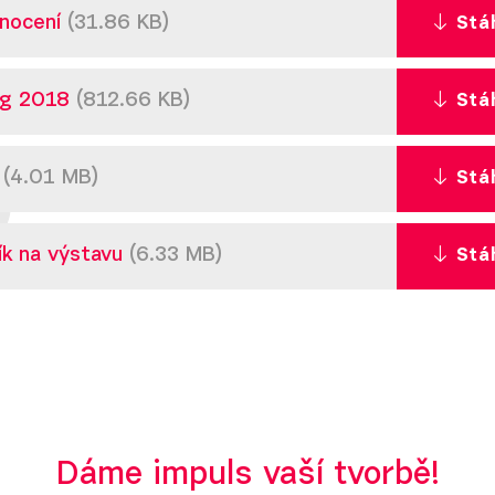
nocení
(31.86 KB)
Stá
og 2018
(812.66 KB)
Stá
t
(4.01 MB)
Stá
ík na výstavu
(6.33 MB)
Stá
Dáme impuls vaší tvorbě!